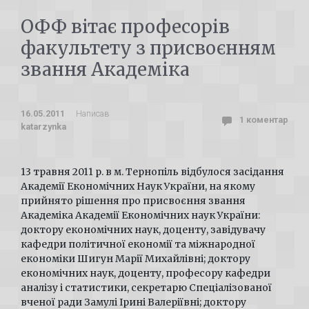
ОФФ вітає професорів
факультету з присвоєнням
звання Академіка
16.05.2011
Написав
1 коментар
katarzynka
13 травня 2011 р. в м. Тернопіль відбулося засідання
Академії Економічних Наук України, на якому
прийнято рішення про присвоєння звання
Академіка Академії Економічних наук України:
доктору економічних наук, доценту, завідувачу
кафедри політичної економії та міжнародної
економіки Шигун Марії Михайлівні; доктору
економічних наук, доценту, професору кафедри
аналізу і статистики, секретарю Спеціалізованої
вченої ради Замулі Ірині Валеріївні; доктору