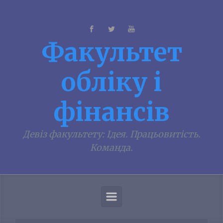
Skip to main content
Факультет
обліку і
фінансів
Девiз факультету: Iдея. Працьовитiсть.
Команда.