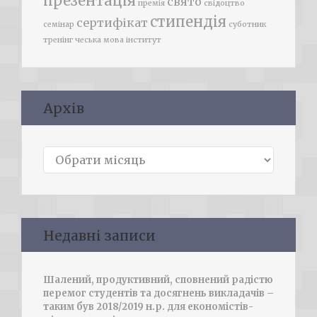
презентація
свято
премія
свідоцтво
стипендія
сертифікат
семінар
суботник
тренінг
чеська мова
інститут
Архів
Архів
Недавні записи
Шалений, продуктивний, сповнений радістю
перемог студентів та досягнень викладачів –
таким був 2018/2019 н.р. для економістів-