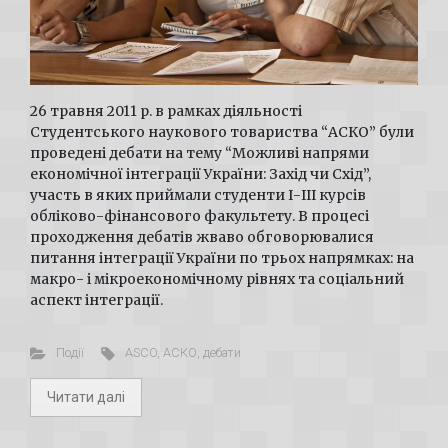
26 травня 2011 р. в рамках діяльності
Студентського наукового товариства “АСКО” були
проведені дебати на тему “Можливі напрями
економічної інтеграції України: Захід чи Схід”,
участь в яких приймали студенти І-ІІІ курсів
обліково-фінансового факультету. В процесі
проходження дебатів жваво обговорювалися
питання інтеграції України по трьох напрямках: на
макро- і мікроекономічному рівнях та соціальний
аспект інтеграції.
Події
ASCO
,
АСКО
,
дебати
Читати далі