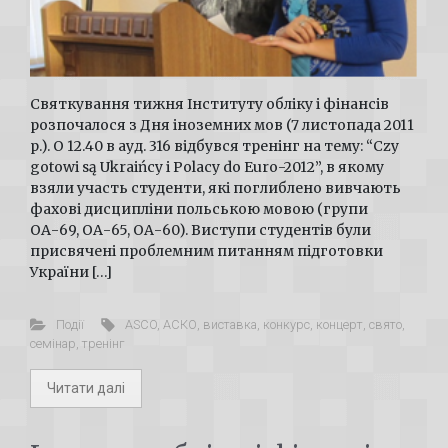
Святкування тижня Інституту обліку і фінансів
розпочалося з Дня іноземних мов (7 листопада 2011
р.). О 12.40 в ауд. 316 відбувся тренінг на тему: “Czy
gotowi są Ukraińcy i Polacy do Euro-2012”, в якому
взяли участь студенти, які поглиблено вивчають
фахові дисципліни польською мовою (групи
ОА-69, ОА-65, ОА-60). Виступи студентів були
присвячені проблемним питанням підготовки
України […]
Події
ASCO
,
АСКО
,
виставка
,
конкурс
,
концерт
,
свято
,
семінар
,
тренінг
Читати далі