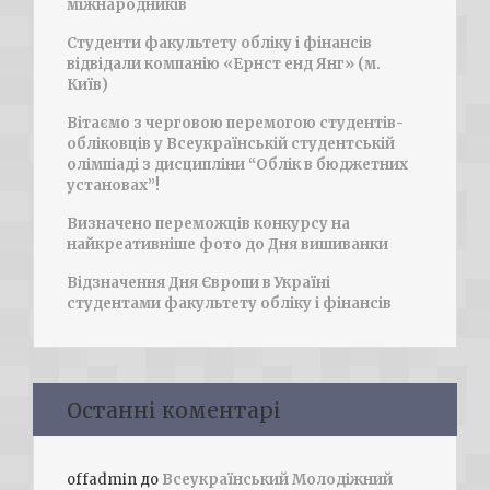
міжнародників
Студенти факультету обліку і фінансів
відвідали компанію «Ернст енд Янг» (м.
Київ)
Вітаємо з черговою перемогою студентів-
обліковців у Всеукраїнській студентській
олімпіаді з дисципліни “Облік в бюджетних
установах”!
Визначено переможців конкурсу на
найкреативніше фото до Дня вишиванки
Відзначення Дня Європи в Україні
студентами факультету обліку і фінансів
Останні коментарі
offadmin
до
Всеукраїнський Молодіжний