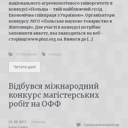
національного агроекологічного університету в
конкурсі «Польща – твій найближчий сусід.
Економічна співпраця з Україною». Організатори
конкурсу: МГО «Польське наукове товариство в
Житомирі». Для участі в конкурсі потрібно
заповнити анкету, яка знаходиться на веб-
сторінці www.ptnz.org.ua. Вимоги до […]
Оголошення
конкурс
Читати далі
Відбувся міжнародний
конкурс магістерських
робіт на ОФФ
31.05.2011
Написав
Залишити коментар
katarzynka