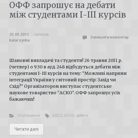
ОФФ запрошує на дебати
між студентами І-ІІІ курсів
25.05.2011
Написав
Залишити коментар
katarzynka
Шановні викладачі та студенти! 26 травня 2011 р.
(четвер) о 9:30 в ауд. 248 відбудуться дебати між
студентами І-ІІІ курсів на тему: “Можливі напрями
інтеграції України у світовий простір: Захід чи
Схід?” Організатором виступає студентське
наукове товариство “АСКО”. ОФФ запрошує усіх
бажаючих!
Оголошення
ASCO
,
АСКО
,
дебати
Читати далі