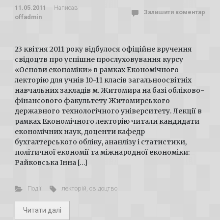
11.05.2011
Написав
Залишити коментар
offadmin
23 квітня 2011 року відбулося офіційне вручення
свідоцтв про успішне прослуховування курсу
«Основи економіки» в рамках Економічного
лекторію для учнів 10-11 класів загальноосвітніх
навчальних закладів м. Житомира на базі обліково-
фінансового факультету Житомирського
державного технологічного університету. Лекції в
рамках Економічного лекторію читали кандидати
економічних наук, доценти кафедр
бухгалтерського обліку, ананлізу і статистики,
політичної економії та міжнародної економіки:
Райковська Інна […]
Події
лекторій
,
свідоцтво
Читати далі