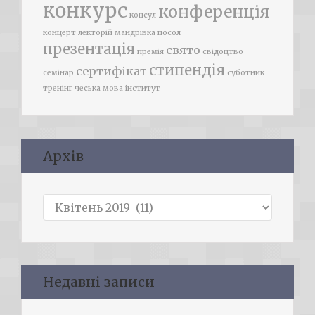
конкурс
конференція
консул
концерт
лекторій
мандрівка
посол
презентація
свято
премія
свідоцтво
стипендія
сертифікат
семінар
суботник
тренінг
чеська мова
інститут
Архів
Архів
Недавні записи