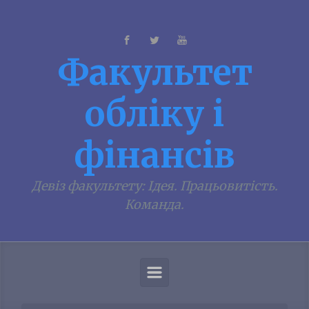
Skip to main content
Факультет
обліку і
фінансів
Девiз факультету: Iдея. Працьовитiсть.
Команда.