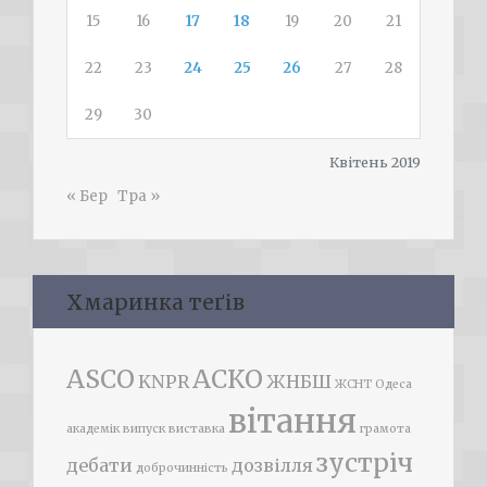
15
16
17
18
19
20
21
22
23
24
25
26
27
28
29
30
Квітень 2019
« Бер
Тра »
Хмаринка теґів
ASCO
АСКО
KNPR
ЖНБШ
ЖСНТ
Одеса
вітання
академік
випуск
виставка
грамота
зустріч
дебати
дозвілля
доброчинність